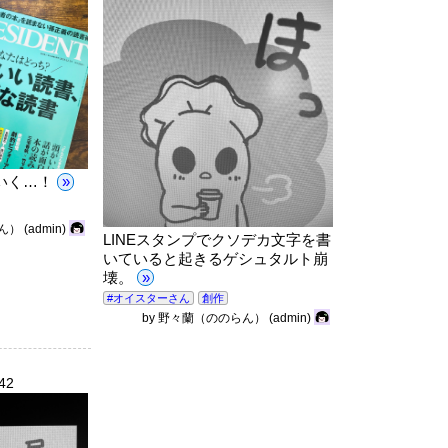
いく…！
»
ん）
(admin)
LINEスタンプでクソデカ文字を書
いていると起きるゲシュタルト崩
壊。
»
#オイスターさん
創作
by
野々蘭（ののらん）
(admin)
:42