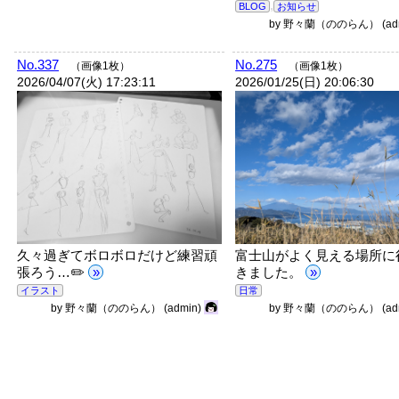
,
BLOG
お知らせ
by
野々蘭（ののらん）
(a
No.337
No.275
（画像1枚）
（画像1枚）
2026/04/07(火) 17:23:11
2026/01/25(日) 20:06:30
久々過ぎてボロボロだけど練習頑
富士山がよく見える場所に
張ろう…✏️
»
きました。
»
イラスト
日常
by
野々蘭（ののらん）
(admin)
by
野々蘭（ののらん）
(a