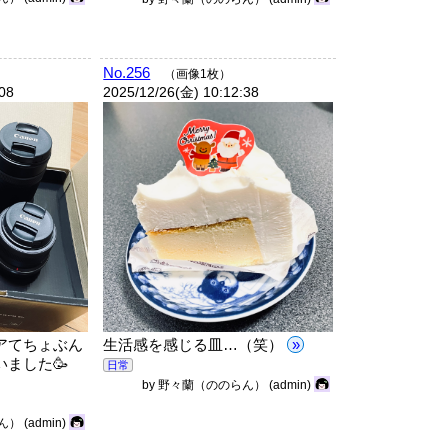
No.256
（画像1枚）
:08
2025/12/26(金) 10:12:38
アてちょぶん
生活感を感じる皿…（笑）
»
ました🥳
日常
by
野々蘭（ののらん）
(admin)
ん）
(admin)