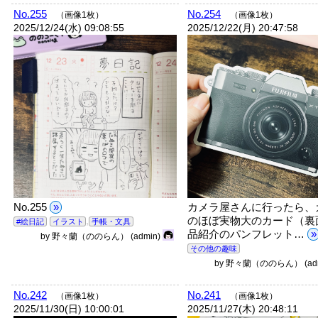
No.255
No.254
（画像1枚）
（画像1枚）
2025/12/24(水) 09:08:55
2025/12/22(月) 20:47:58
No.255
»
カメラ屋さんに行ったら、
,
のほぼ実物大のカード（裏
#絵日記
イラスト
手帳・文具
品紹介のパンフレット…
»
by
野々蘭（ののらん）
(admin)
その他の趣味
by
野々蘭（ののらん）
(a
No.242
No.241
（画像1枚）
（画像1枚）
2025/11/30(日) 10:00:01
2025/11/27(木) 20:48:11