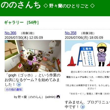
ののさんち
◇ 野々蘭のひとりごと ◇
ギャラリー
［
54
件］
No.366
No.358
（画像1枚）
（画像1枚）
2026/07/30(木) 12:05:09
2026/07/06(月) 18:05:09
「gogh（ゴッホ）」という作業の
お供になるゲーム？を始めてみま
した！
»
その他の趣味
by
野々蘭（ののらん）
(admin)
すみません、ブログリニュ
中です！
»