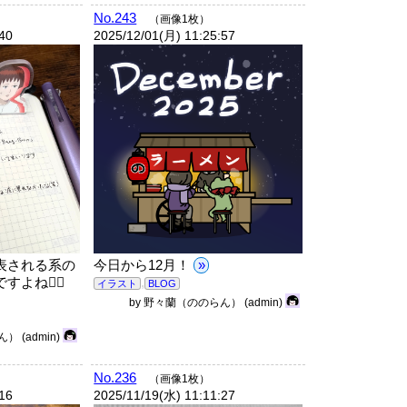
No.243
（画像1枚）
:40
2025/12/01(月) 11:25:57
表される系の
今日から12月！
»
よね🙆‍♀️
,
イラスト
BLOG
by
野々蘭（ののらん）
(admin)
ん）
(admin)
No.236
（画像1枚）
:16
2025/11/19(水) 11:11:27