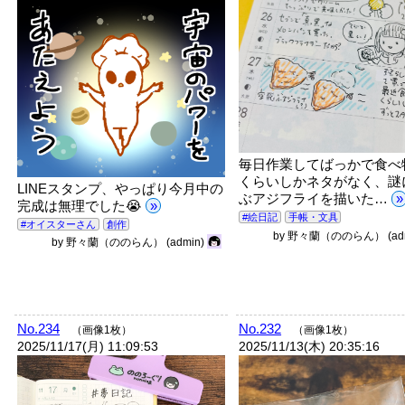
毎日作業してばっかで食べ
くらいしかネタがなく、謎
LINEスタンプ、やっぱり今月中の
ぶアジフライを描いた…
»
完成は無理でした😭
»
#絵日記
手帳・文具
#オイスターさん
創作
by
野々蘭（ののらん）
(a
by
野々蘭（ののらん）
(admin)
No.234
No.232
（画像1枚）
（画像1枚）
2025/11/17(月) 11:09:53
2025/11/13(木) 20:35:16