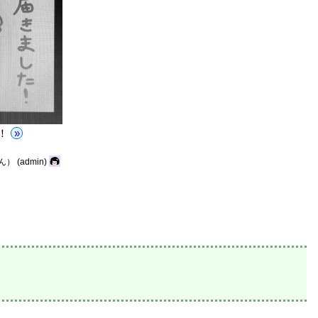
…！
»
ん）
(admin)