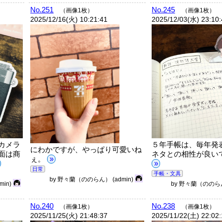
No.251
No.245
（画像1枚）
（画像1枚）
2025/12/16(火) 10:21:41
2025/12/03(水) 23:10
カメラ
５年手帳は、毎年発
にわかですが、やっぱり可愛いね
面は商
ネタとの相性が良いです
ぇ。
»
»
日常
手帳・文具
by
野々蘭（ののらん）
(admin)
dmin)
by
野々蘭（ののら
No.240
No.238
（画像1枚）
（画像1枚）
2025/11/25(火) 21:48:37
2025/11/22(土) 22:02