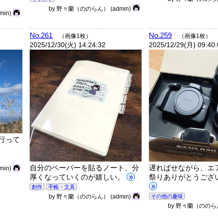
by
野々蘭（ののらん）
(admin)
dmin)
No.261
No.259
（画像1枚）
（画像1枚）
2025/12/30(火) 14:24:32
2025/12/29(月) 09:40
行って
自分のペーパーを貼るノート、分
遅ればせながら、エ
dmin)
厚くなっていくのが嬉しい。
»
祭りありがとうござい
,
»
創作
手帳・文具
その他の趣味
by
野々蘭（ののらん）
(admin)
by
野々蘭（ののら