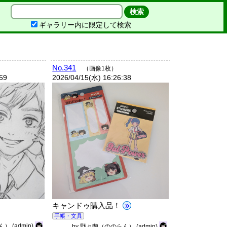
ギャラリー内に限定して検索
No.341
（画像1枚）
:59
2026/04/15(水) 16:26:38
キャンドゥ購入品！
»
手帳・文具
ん）
(admin)
by
野々蘭（ののらん）
(admin)