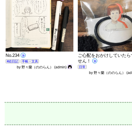
No.234
»
ご心配をおかけしていたら
せん！
»
#絵日記
手帳・文具
日常
by
野々蘭（ののらん）
(admin)
by
野々蘭（ののらん）
(a