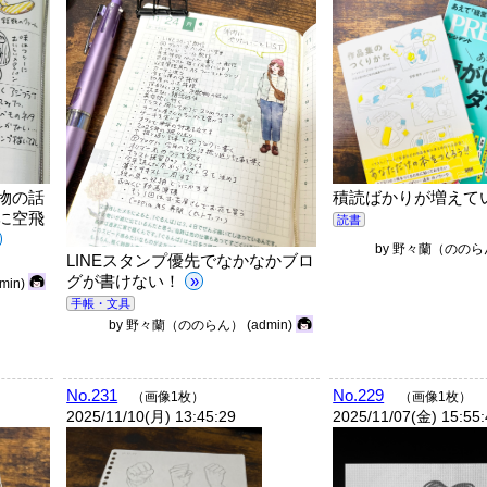
積読ばかりが増えて
物の話
に空飛
読書
by
野々蘭（ののら
LINEスタンプ優先でなかなかブロ
グが書けない！
»
dmin)
手帳・文具
by
野々蘭（ののらん）
(admin)
No.231
No.229
（画像1枚）
（画像1枚）
2025/11/10(月) 13:45:29
2025/11/07(金) 15:55