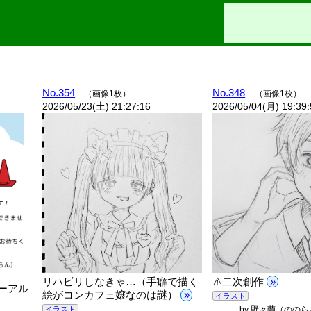
No.354
No.348
（画像1枚）
（画像1枚）
2026/05/23(土) 21:27:16
2026/05/04(月) 19:39
⚠️二次創作
»
リハビリしなきゃ…（手癖で描く
ーアル
絵がコンカフェ嬢なのは謎）
»
イラスト
イラスト
by
野々蘭（ののら