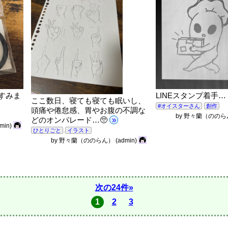
すみま
LINEスタンプ着手
ここ数日、寝ても寝ても眠いし、
#オイスターさん
創作
頭痛や倦怠感、胃やお腹の不調な
by
野々蘭（ののら
どのオンパレード…🥺
»
dmin)
,
ひとりごと
イラスト
by
野々蘭（ののらん）
(admin)
次の24件»
1
2
3