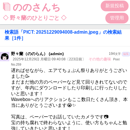
ののさんち
新規投稿
◇ 野々蘭のひとりごと ◇
管理用
検索語「
PICT: 20251229094008-admin.jpeg
」の検索結
果
［
1
件］
野々蘭（ののらん） (admin)
194
文字
編集
その他の趣味
2025年12月29日 月曜日 09:40:08〔223日前〕
Post
No.259
遅ればせながら、エアてちょぶん祭りありがとうござい
ました🥳
まだまだ他の方のペーパーなど見て回りきれてないので
すが、年内にダウンロードしたり印刷しに行ったりした
いと思います！
Waveboxへのリアクションもここ数日たくさん頂き、本
当にありがとうございます😭✨
写真は、ペーパーでお話していたカメラです📷
宝の持ち腐れで終わらないように、使い方もちゃんと勉
強していきたいと思います！