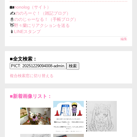
🏡
nonolog（サイト）
✍️
ののろーぐ！（雑記ブログ）
📓
ののじゃーなる！（手帳ブログ）
👋
野々蘭にリアクションを送る
📱
LINEスタンプ
編集
■全文検索：
複合検索窓に切り替える
■新着画像リスト：