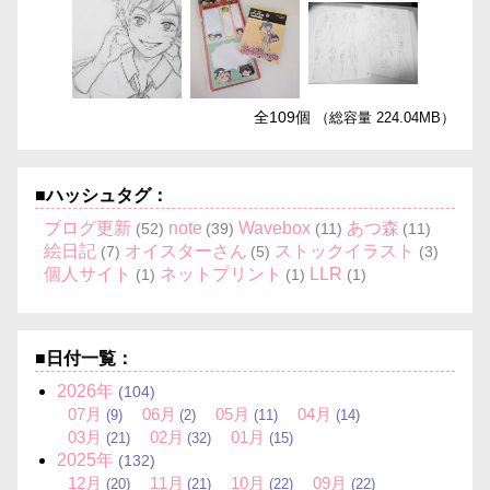
全109個
（総容量 224.04MB）
■ハッシュタグ：
ブログ更新
note
Wavebox
あつ森
(52)
(39)
(11)
(11)
絵日記
オイスターさん
ストックイラスト
(7)
(5)
(3)
個人サイト
ネットプリント
LLR
(1)
(1)
(1)
■日付一覧：
2026
年
(104)
07
月
06
月
05
月
04
月
(9)
(2)
(11)
(14)
03
月
02
月
01
月
(21)
(32)
(15)
2025
年
(132)
12
月
11
月
10
月
09
月
(20)
(21)
(22)
(22)